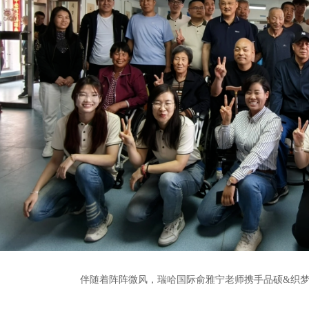
伴随着阵阵微风，瑞哈国际俞雅宁老师携手品硕&织