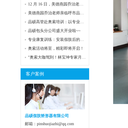
12 月 16 日，美德燕园乔治老师再次亮相呼市品硕专家门诊！
美德燕园乔治老师亲临呼市品硕，专业服务助力客户康复
品硕高管赴奥索培训：以专业赋能，共探康复服务高度
品硕包头分公司盛大开业啦~~
专业康复训练：安装假肢后的关键助力
奥索活动将至，精彩即将开启！
“奥索大咖驾到！林宝坤专家月底空降，共赴行业盛宴”
客户案例
品硕假肢矫形器有限公司
邮箱：pinshuojiazhi@qq.com