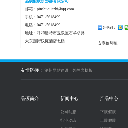
品硕假肢矫形器有限公司
邮箱：pinshuojiazhi@qq.com
手机：0471-5618499
电话：0471-5618499
分享到：
地址：呼和浩特市玉泉区石羊桥路
大东圆街汉庭酒店七楼
安塞倍脚板
友情链接：
沧州网站建设
外墙岩棉板
品硕简介
新闻中心
产品中心
公司动态
下肢假肢
行业动态
上肢假肢