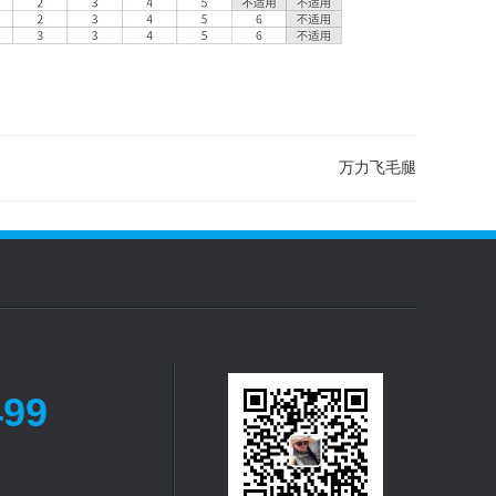
万力飞毛腿
499