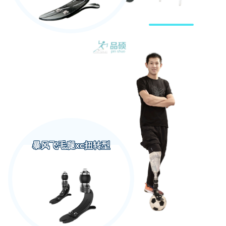
暴风飞毛腿xc扭转型