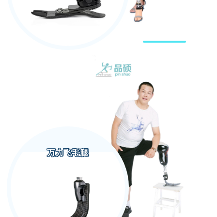
万力飞毛腿