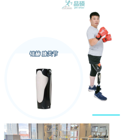
锚赫 膝关节