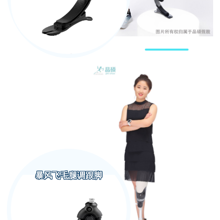
暴风飞毛腿调跟脚