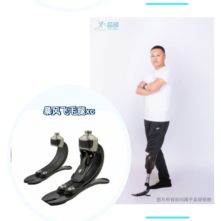
暴风飞毛腿xc