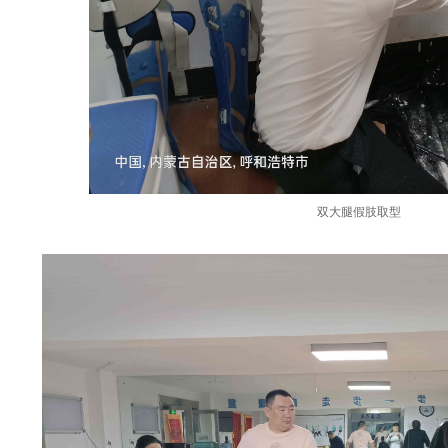
双大腿假肢取型